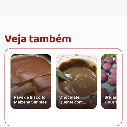
Veja também
Pavê de Biscoito
Chocolate
Brigadeiro
Maizena Simples
Quente com
Gourmet d
Creme de Leite
Chocolate