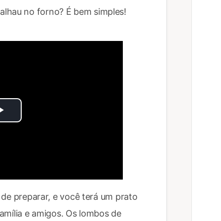
alhau no forno? É bem simples!
Play
Video
a de preparar, e você terá um prato
 família e amigos. Os lombos de