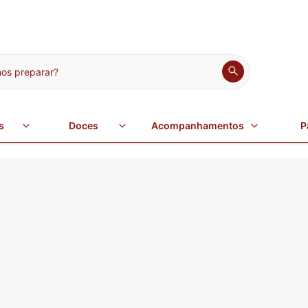
s preparar?
s
Doces
Acompanhamentos
P