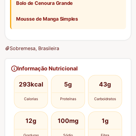
Bolo de Cenoura Grande
Mousse de Manga Simples
Sobremesa, Brasileira
Informação Nutricional
293kcal
5g
43g
Calorias
Proteínas
Carboidratos
12g
100mg
1g
Gorduras
Sódio
Fibra