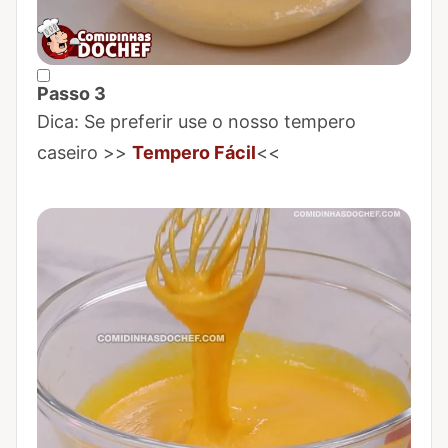
Passo 3
Marcar Passo 3 como concluído
Dica: Se preferir use o nosso tempero
caseiro >>
Tempero Fácil
<<