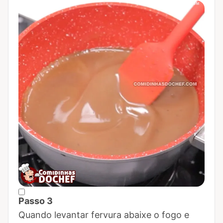
Passo 3
Marcar Passo 3 como concluído
Quando levantar fervura abaixe o fogo e