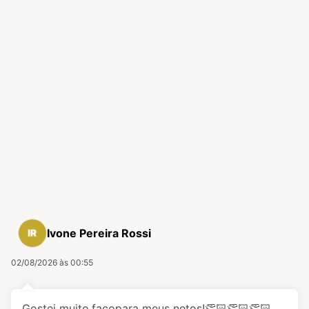
Ivone Pereira Rossi
02/08/2026 às 00:55
Gostei muito,façopara meus netos!👏🏻👏🏻👏🏻