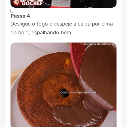
Passo 4
Marcar Passo 4 como concluído
Desligue o fogo e despeje a calda por cima
do bolo, espalhando bem;