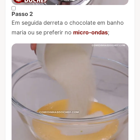
Passo 2
Marcar Passo 2 como concluído
Em seguida derreta o chocolate em banho
maria ou se preferir no
micro-ondas
;