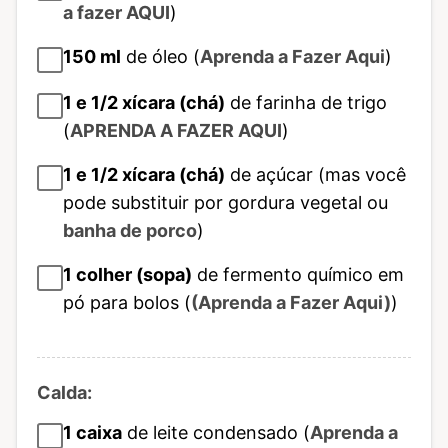
a fazer AQUI
)
150
ml
de óleo (
Aprenda a Fazer Aqui
)
1 e 1/2
xícara (chá)
de farinha de trigo
(
APRENDA A FAZER AQUI
)
1 e 1/2
xícara (chá)
de açúcar (mas você
pode substituir por gordura vegetal ou
banha de porco
)
1
colher (sopa)
de fermento químico em
pó para bolos (
(Aprenda a Fazer Aqui)
)
Calda:
1
caixa
de leite condensado (
Aprenda a