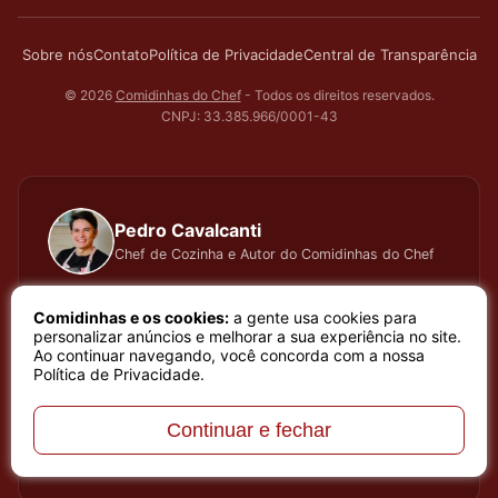
Sobre nós
Contato
Política de Privacidade
Central de Transparência
© 2026
Comidinhas do Chef
- Todos os direitos reservados.
CNPJ: 33.385.966/0001-43
Pedro Cavalcanti
Chef de Cozinha e Autor do Comidinhas do Chef
Há muitos anos dedico todo meu tempo, carinho e
Comidinhas e os cookies:
a gente usa cookies para
atenção, testando cada receita que apresento, meu
personalizar anúncios e melhorar a sua experiência no site.
Ao continuar navegando, você concorda com a nossa
trabalho é baseado em sentimento de amor e bem
Política de Privacidade
.
estar que a arte de cozinhar proporciona. Meu nome é
Pedro Cavalcanti e sou Chef de Cozinha e Autor do
Continuar e fechar
melhor site de receitas do Brasil, o site Comidinhas do
Chef.