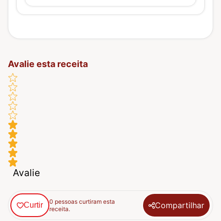
Avalie esta receita
Avalie
0 pessoas curtiram esta
Compartilhar
Curtir
receita.