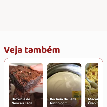
Veja também
Brownie de
Recheio de Leite
Macarrão A
Nescau Fácil
Ninho com
Óleo Simpl