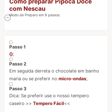
Como preparar Pipoca Doce
com Nescau
Modo de Preparo em 9 passos.
Passo 1
Marcar Passo 1 como concluído
()
;
Passo 2
Marcar Passo 2 como concluído
Em seguida derreta o chocolate em banho
maria ou se preferir no
micro-ondas
;
Passo 3
Marcar Passo 3 como concluído
Dica: Se preferir use o nosso tempero
caseiro >>
Tempero Fácil
<<