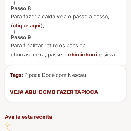
Passo 8
Marcar Passo 8 como concluído
Para fazer a calda veja o passo a passo,
(
clique aqui
);
Passo 9
Marcar Passo 9 como concluído
Para finalizar retire os pães da
churrasqueira, passe o
chimichurri
e sirva.
Tags:
Pipoca Doce com Nescau
VEJA AQUI COMO FAZER TAPIOCA
Avalie esta receita