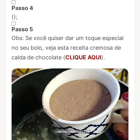
Passo 4
Marcar Passo 4 como concluído
(
);
Passo 5
Marcar Passo 5 como concluído
Obs: Se você quiser dar um toque especial
no seu bolo, veja esta receita cremosa de
calda de chocolate (
CLIQUE AQUI
).