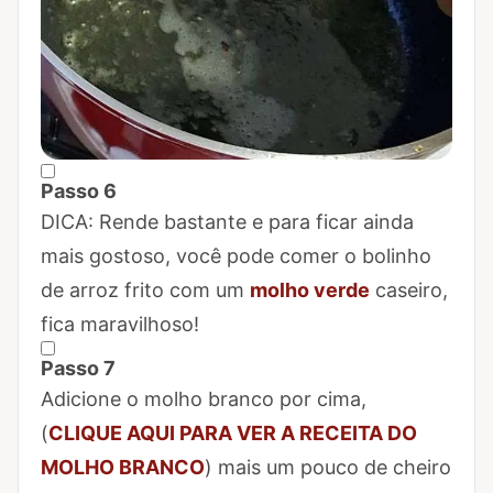
Passo 6
Marcar Passo 6 como concluído
DICA: Rende bastante e para ficar ainda
mais gostoso, você pode comer o bolinho
de arroz frito com um
molho verde
caseiro,
fica maravilhoso!
Passo 7
Marcar Passo 7 como concluído
Adicione o molho branco por cima,
(
CLIQUE AQUI PARA VER A RECEITA DO
MOLHO BRANCO
) mais um pouco de cheiro