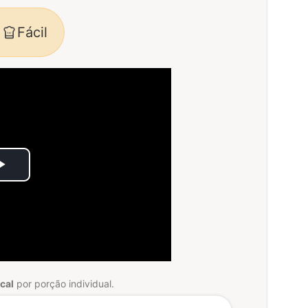
Fácil
Play
Video
cal
por porção individual.