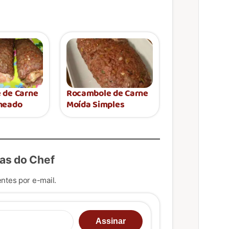
 de Carne
Rocambole de Carne
heado
Moída Simples
as do Chef
ntes por e-mail.
u e-mail…
Assinar