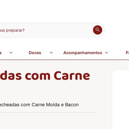
s preparar?
s
Doces
Acompanhamentos
P
das com Carne
echeadas com Carne Moída e Bacon