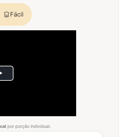
Fácil
Play
Video
cal
por porção individual.