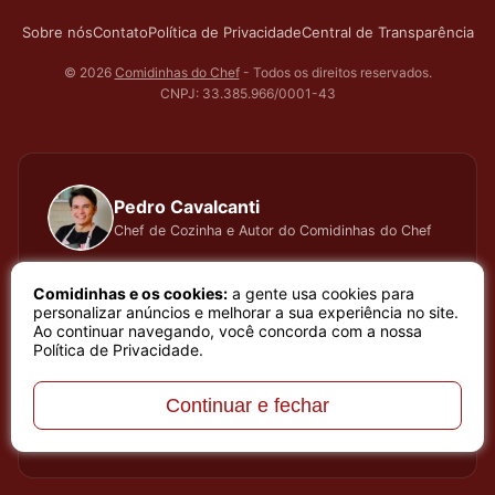
Sobre nós
Contato
Política de Privacidade
Central de Transparência
© 2026
Comidinhas do Chef
- Todos os direitos reservados.
CNPJ: 33.385.966/0001-43
Pedro Cavalcanti
Chef de Cozinha e Autor do Comidinhas do Chef
Há muitos anos dedico todo meu tempo, carinho e
Comidinhas e os cookies:
a gente usa cookies para
atenção, testando cada receita que apresento, meu
personalizar anúncios e melhorar a sua experiência no site.
Ao continuar navegando, você concorda com a nossa
trabalho é baseado em sentimento de amor e bem
Política de Privacidade
.
estar que a arte de cozinhar proporciona. Meu nome é
Pedro Cavalcanti e sou Chef de Cozinha e Autor do
Continuar e fechar
melhor site de receitas do Brasil, o site Comidinhas do
Chef.