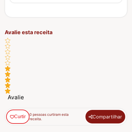
Avalie esta receita
Avalie
0 pessoas curtiram esta
Compartilhar
Curtir
receita.