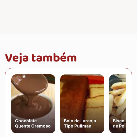
Veja também
Chocolate
Bolo de Laranja
Biscoito Mi
Quente Cremoso
Tipo Pullman
de Polvilho