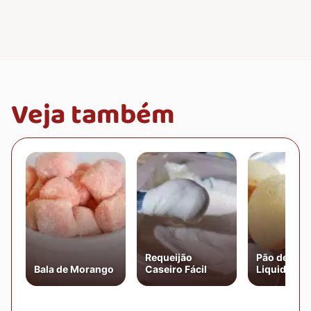
Veja também
Requeijão
Pão de Quei
Bala de Morango
Caseiro Fácil
Liquidifica