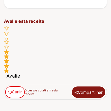
Avalie esta receita
Avalie
0 pessoas curtiram esta
Compartilhar
Curtir
receita.