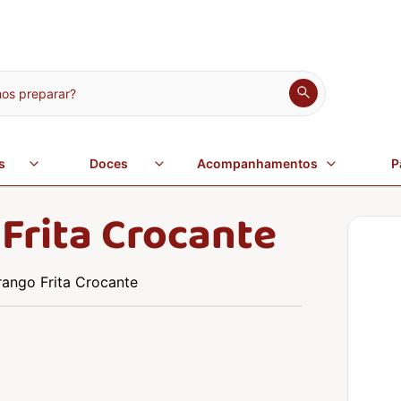
s preparar?
s
Doces
Acompanhamentos
P
Frita Crocante
ango Frita Crocante