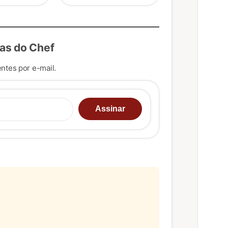
as do Chef
ntes por e-mail.
u e-mail…
Assinar