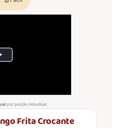
Play
Video
cal
por porção individual.
ango Frita Crocante