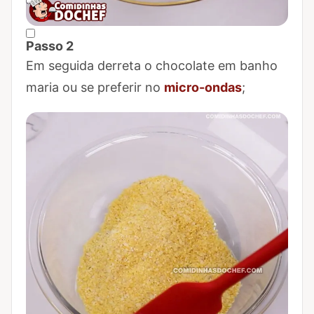
Passo 2
Marcar Passo 2 como concluído
Em seguida derreta o chocolate em banho
maria ou se preferir no
micro-ondas
;