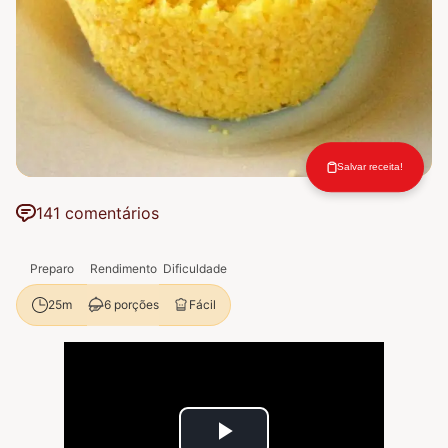
Salvar receita!
141 comentários
Preparo
Rendimento
Dificuldade
6 porções
Fácil
25m