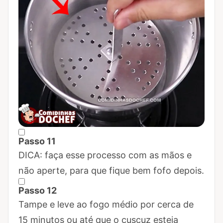
Passo 11
Marcar Passo 11 como concluído
DICA: faça esse processo com as mãos e
não aperte, para que fique bem fofo depois.
Passo 12
Marcar Passo 12 como concluído
Tampe e leve ao fogo médio por cerca de
15 minutos ou até que o cuscuz esteja