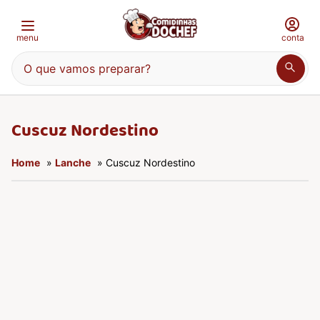
menu
conta
O que vamos preparar?
Cuscuz Nordestino
Home
»
Lanche
» Cuscuz Nordestino