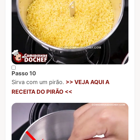
Passo 10
Marcar Passo 10 como concluído
Sirva com um pirão.
>> VEJA AQUI A
RECEITA DO PIRÃO <<