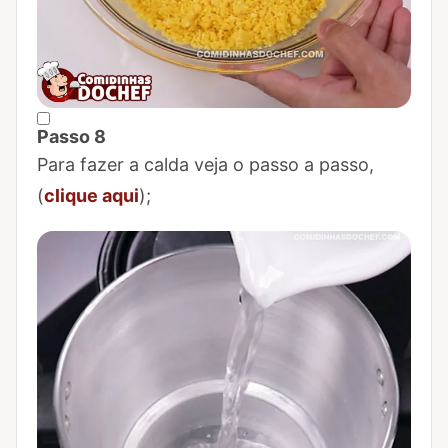
Passo 8
Marcar Passo 8 como concluído
Para fazer a calda veja o passo a passo,
(
clique aqui
);