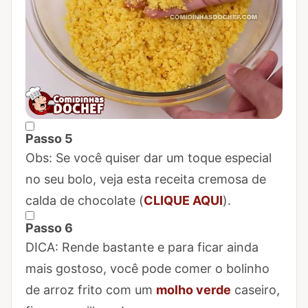
Passo 5
Marcar Passo 5 como concluído
Obs: Se você quiser dar um toque especial
no seu bolo, veja esta receita cremosa de
calda de chocolate (
CLIQUE AQUI
).
Passo 6
Marcar Passo 6 como concluído
DICA: Rende bastante e para ficar ainda
mais gostoso, você pode comer o bolinho
de arroz frito com um
molho verde
caseiro,