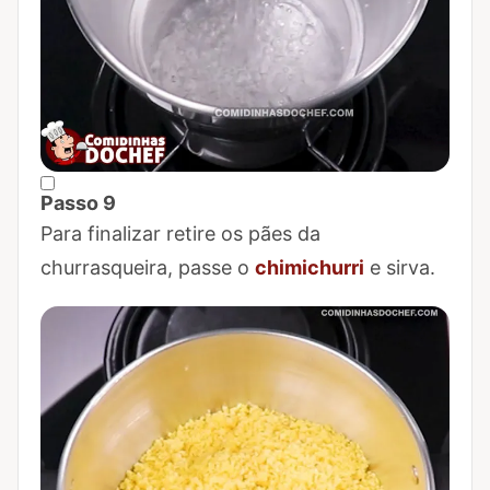
Passo 9
Marcar Passo 9 como concluído
Para finalizar retire os pães da
churrasqueira, passe o
chimichurri
e sirva.