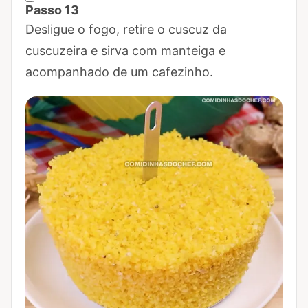
Passo 13
Marcar Passo 13 como concluído
Desligue o fogo, retire o cuscuz da
cuscuzeira e sirva com manteiga e
acompanhado de um cafezinho.