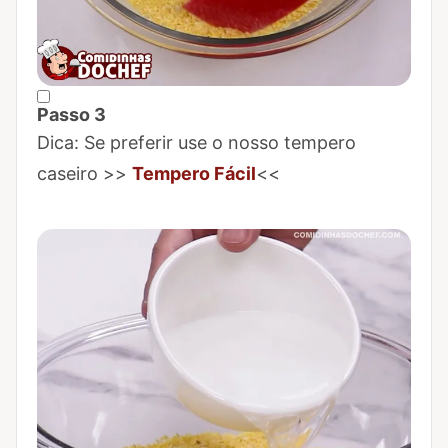
Passo 3
Marcar Passo 3 como concluído
Dica: Se preferir use o nosso tempero
caseiro >>
Tempero Fácil
<<