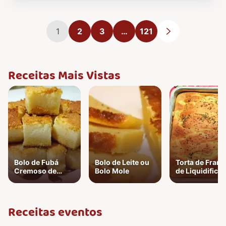
1
2
3
…
121
Próxima págin
Receitas Mais Vistas
Bolo de Fubá
Bolo de Leite ou
Torta de Fran
Cremoso de
Bolo Mole
de Liquidifica
Liquidificador
Receitas eventos