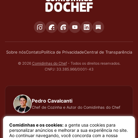
Sobre nós
Contato
Política de Privacidade
Central de Transparência
© 2026
Comidinhas do Chef
- Todos os direitos reservados.
CNPJ: 33.385.966/0001-43
Pedro Cavalcanti
Chef de Cozinha e Autor do Comidinhas do Chef
Há muitos anos dedico todo meu tempo, carinho e
Comidinhas e os cookies:
a gente usa cookies para
atenção, testando cada receita que apresento, meu
personalizar anúncios e melhorar a sua experiência no site.
Ao continuar navegando, você concorda com a nossa
trabalho é baseado em sentimento de amor e bem