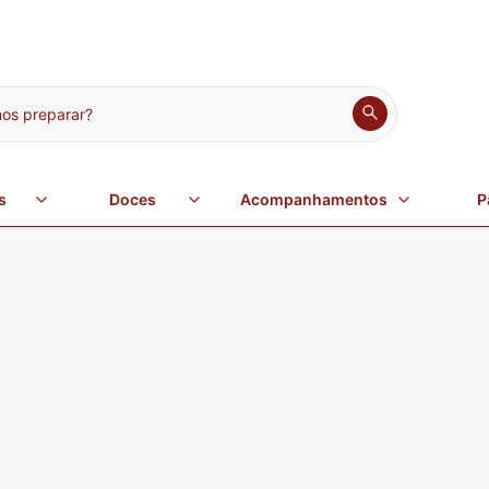
s preparar?
s
Doces
Acompanhamentos
P