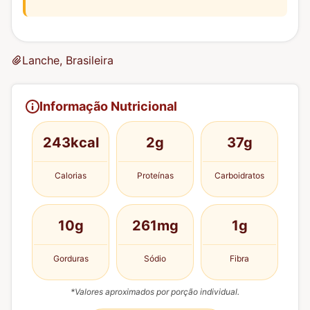
Lanche, Brasileira
Informação Nutricional
243kcal
2g
37g
Calorias
Proteínas
Carboidratos
10g
261mg
1g
Gorduras
Sódio
Fibra
*Valores aproximados por porção individual.