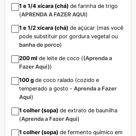
1 e 1/4
xícara (chá)
de farinha de trigo
(
APRENDA A FAZER AQUI
)
1 e 1/2
xícara (chá)
de açúcar (mas você
pode substituir por gordura vegetal ou
banha de porco
)
200
ml
de leite de coco (
(Aprenda a
Fazer Aqui)
)
100
g
de coco ralado (cozido e
temperado a gosto -
Aprenda a Fazer
Aqui
)
1
colher (sopa)
de extrato de baunilha
(
Aprenda a Fazer Aqui
)
1
colher (sopa)
de fermento químico em