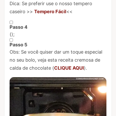
Marcar Passo 3 como concluído
Dica: Se preferir use o nosso tempero
caseiro >>
Tempero Fácil
<<
Passo 4
Marcar Passo 4 como concluído
(
);
Passo 5
Marcar Passo 5 como concluído
Obs: Se você quiser dar um toque especial
no seu bolo, veja esta receita cremosa de
calda de chocolate (
CLIQUE AQUI
).