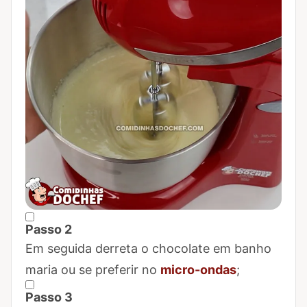
Passo 2
Marcar Passo 2 como concluído
Em seguida derreta o chocolate em banho
maria ou se preferir no
micro-ondas
;
Passo 3