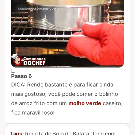
Passo 6
Marcar Passo 6 como concluído
DICA: Rende bastante e para ficar ainda
mais gostoso, você pode comer o bolinho
de arroz frito com um
molho verde
caseiro,
fica maravilhoso!
Tags:
Receita de Bolo de Batata Doce com