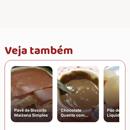
Veja também
Pavê de Biscoito
Chocolate
Pão de Quei
Maizena Simples
Quente com
Liquidifica
Creme de Leite