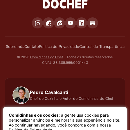
Sobre nós
Contato
Política de Privacidade
Central de Transparência
© 2026
Comidinhas do Chef
- Todos os direitos reservados.
CNPJ: 33.385.966/0001-43
Pedro Cavalcanti
Chef de Cozinha e Autor do Comidinhas do Chef
Há muitos anos dedico todo meu tempo, carinho e
Comidinhas e os cookies:
a gente usa cookies para
atenção, testando cada receita que apresento, meu
personalizar anúncios e melhorar a sua experiência no site.
Ao continuar navegando, você concorda com a nossa
trabalho é baseado em sentimento de amor e bem
Política de Privacidade
.