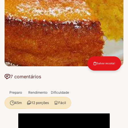
Salvar receita!
7 comentários
Preparo
Rendimento
Dificuldade
12 porções
Fácil
45m