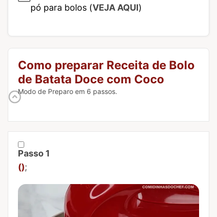
pó para bolos (
VEJA AQUI
)
Como preparar Receita de Bolo
de Batata Doce com Coco
Modo de Preparo em 6 passos.
Passo 1
Marcar Passo 1 como concluído
()
;