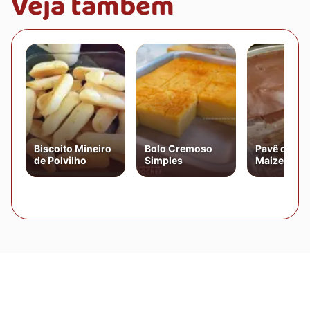
Veja também
Biscoito Mineiro
Bolo Cremoso
Pavê de Bis
de Polvilho
Simples
Maizena Si