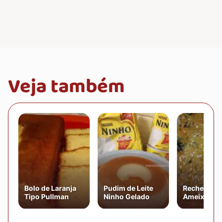
Veja também
Bolo de Laranja
Pudim de Leite
Recheio de
Tipo Pullman
Ninho Gelado
Ameixa Par