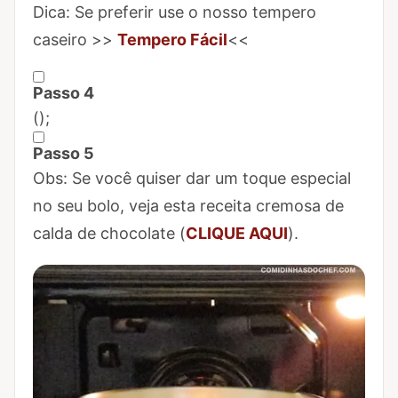
Marcar Passo 3 como concluído
Dica: Se preferir use o nosso tempero
caseiro >>
Tempero Fácil
<<
Passo 4
Marcar Passo 4 como concluído
(
);
Passo 5
Marcar Passo 5 como concluído
Obs: Se você quiser dar um toque especial
no seu bolo, veja esta receita cremosa de
calda de chocolate (
CLIQUE AQUI
).