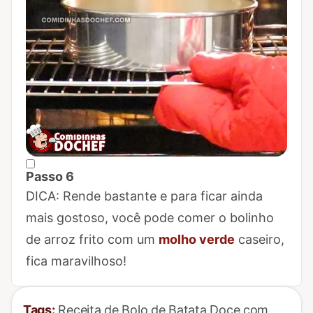
Passo 6
Marcar Passo 6 como concluído
DICA: Rende bastante e para ficar ainda
mais gostoso, você pode comer o bolinho
de arroz frito com um
molho verde
caseiro,
fica maravilhoso!
Tags:
Receita de Bolo de Batata Doce com