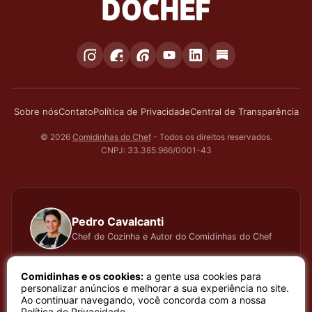
Sobre nós
Contato
Política de Privacidade
Central de Transparência
© 2026
Comidinhas do Chef
- Todos os direitos reservados.
CNPJ: 33.385.966/0001-43
Pedro Cavalcanti
Chef de Cozinha e Autor do Comidinhas do Chef
Há muitos anos dedico todo meu tempo, carinho e
Comidinhas e os cookies:
a gente usa cookies para
atenção, testando cada receita que apresento, meu
personalizar anúncios e melhorar a sua experiência no site.
Ao continuar navegando, você concorda com a nossa
trabalho é baseado em sentimento de amor e bem
Política de Privacidade
.