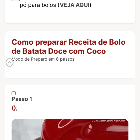
pó para bolos (
VEJA AQUI
)
Como preparar Receita de Bolo
de Batata Doce com Coco
Modo de Preparo em 6 passos.
Passo 1
Marcar Passo 1 como concluído
()
;