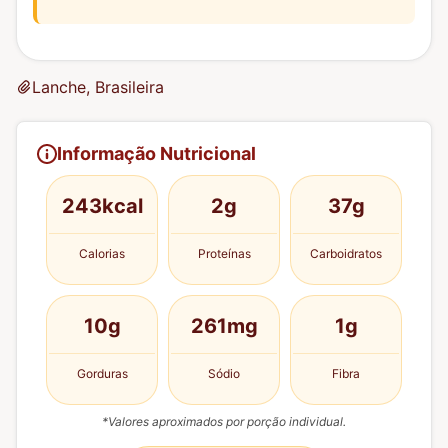
Lanche, Brasileira
Informação Nutricional
243kcal
2g
37g
Calorias
Proteínas
Carboidratos
10g
261mg
1g
Gorduras
Sódio
Fibra
*Valores aproximados por porção individual.