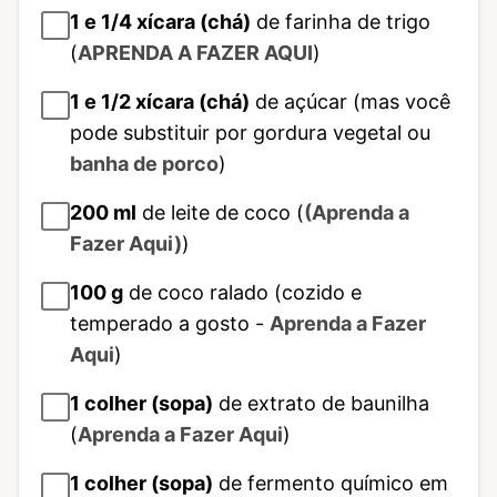
1 e 1/4
xícara (chá)
de farinha de trigo
(
APRENDA A FAZER AQUI
)
1 e 1/2
xícara (chá)
de açúcar (mas você
pode substituir por gordura vegetal ou
banha de porco
)
200
ml
de leite de coco (
(Aprenda a
Fazer Aqui)
)
100
g
de coco ralado (cozido e
temperado a gosto -
Aprenda a Fazer
Aqui
)
1
colher (sopa)
de extrato de baunilha
(
Aprenda a Fazer Aqui
)
1
colher (sopa)
de fermento químico em