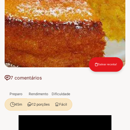
Salvar receita!
7 comentários
Preparo
Rendimento
Dificuldade
12 porções
Fácil
45m