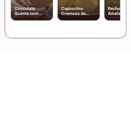
Chocolate
Capuccino
Recheio de
Quente com
Cremoso de
Ameixa Par
Creme de Leite
Batedeira