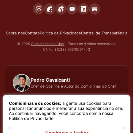
Sobre nós
Contato
Política de Privacidade
Central de Transparência
© 2026
Comidinhas do Chef
- Todos os direitos reservados.
CNPJ: 33.385.966/0001-43
Pedro Cavalcanti
Chef de Cozinha e Autor do Comidinhas do Chef
Há muitos anos dedico todo meu tempo, carinho e
Comidinhas e os cookies:
a gente usa cookies para
atenção, testando cada receita que apresento, meu
personalizar anúncios e melhorar a sua experiência no site.
Ao continuar navegando, você concorda com a nossa
trabalho é baseado em sentimento de amor e bem
Política de Privacidade
.
estar que a arte de cozinhar proporciona. Meu nome é
Pedro Cavalcanti e sou Chef de Cozinha e Autor do