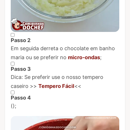
Passo 2
Marcar Passo 2 como concluído
Em seguida derreta o chocolate em banho
maria ou se preferir no
micro-ondas
;
Passo 3
Marcar Passo 3 como concluído
Dica: Se preferir use o nosso tempero
caseiro >>
Tempero Fácil
<<
Passo 4
Marcar Passo 4 como concluído
(
);