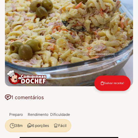
Salvar receita!
1 comentários
Preparo
Rendimento
Dificuldade
6 porções
Fácil
38m