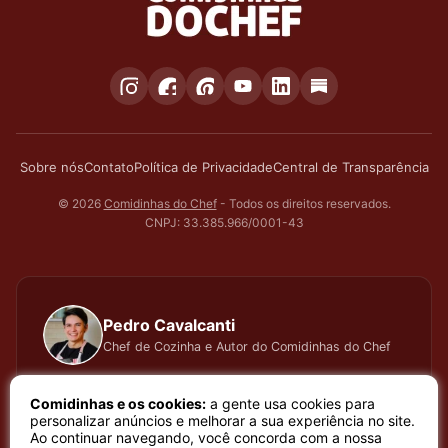
Sobre nós
Contato
Política de Privacidade
Central de Transparência
© 2026
Comidinhas do Chef
- Todos os direitos reservados.
CNPJ: 33.385.966/0001-43
Pedro Cavalcanti
Chef de Cozinha e Autor do Comidinhas do Chef
Há muitos anos dedico todo meu tempo, carinho e
Comidinhas e os cookies:
a gente usa cookies para
atenção, testando cada receita que apresento, meu
personalizar anúncios e melhorar a sua experiência no site.
Ao continuar navegando, você concorda com a nossa
trabalho é baseado em sentimento de amor e bem