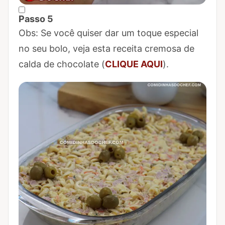
Passo 5
Marcar Passo 5 como concluído
Obs: Se você quiser dar um toque especial
no seu bolo, veja esta receita cremosa de
calda de chocolate (
CLIQUE AQUI
).