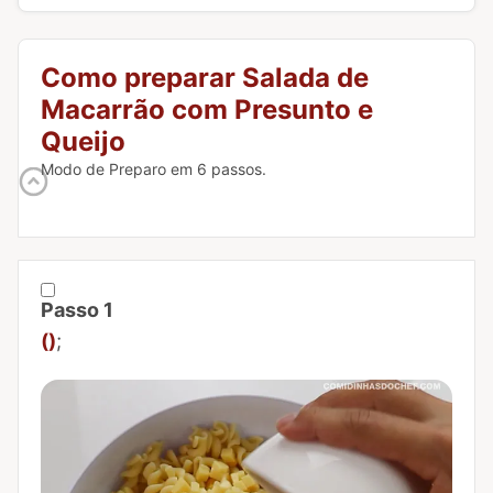
Como preparar Salada de
Macarrão com Presunto e
Queijo
Modo de Preparo em 6 passos.
Passo 1
Marcar Passo 1 como concluído
()
;