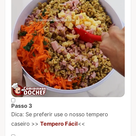
Passo 3
Marcar Passo 3 como concluído
Dica: Se preferir use o nosso tempero
caseiro >>
Tempero Fácil
<<