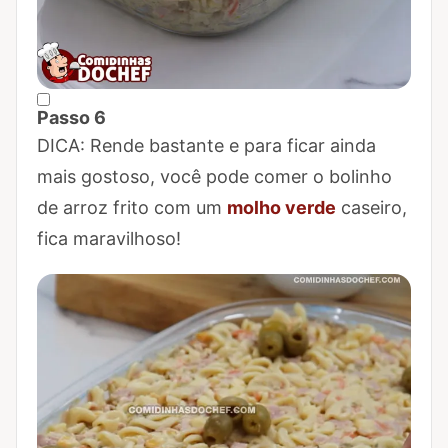
Passo 6
Marcar Passo 6 como concluído
DICA: Rende bastante e para ficar ainda
mais gostoso, você pode comer o bolinho
de arroz frito com um
molho verde
caseiro,
fica maravilhoso!