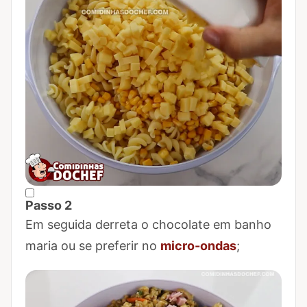
Passo 2
Marcar Passo 2 como concluído
Em seguida derreta o chocolate em banho
maria ou se preferir no
micro-ondas
;