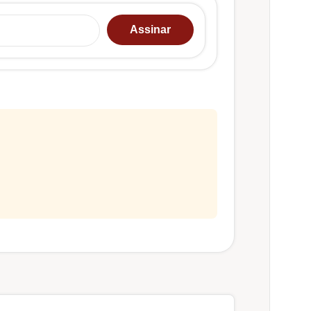
u e-mail…
Assinar