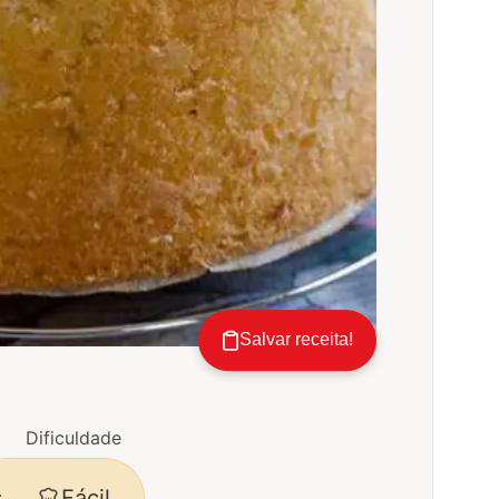
Salvar receita!
Dificuldade
Fácil
s