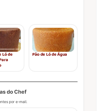
e Ló de
Pão de Ló de Água
Para
o
as do Chef
ntes por e-mail.