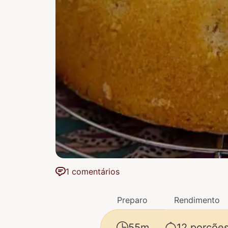
1 comentários
Preparo
Rendimento
55m
12 porçõe