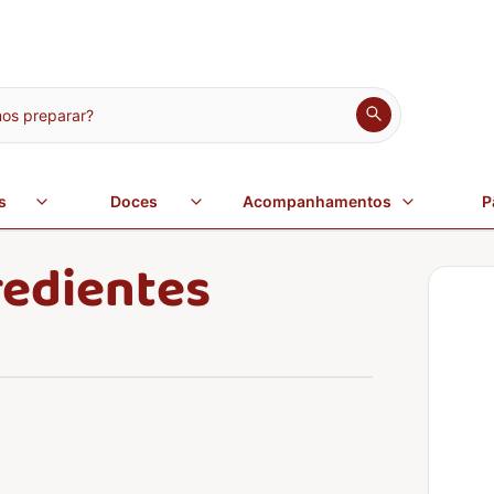
s preparar?
s
Doces
Acompanhamentos
P
redientes