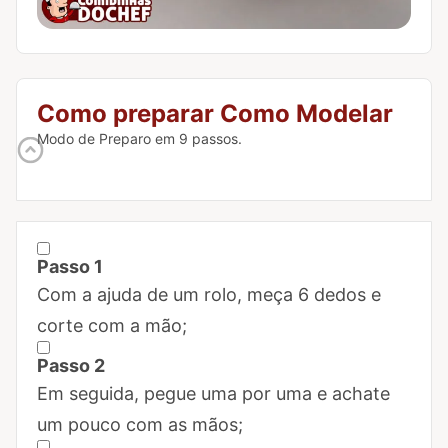
Como preparar Como Modelar
Modo de Preparo em 9 passos.
Passo 1
Marcar Passo 1 como concluído
Com a ajuda de um rolo, meça 6 dedos e
corte com a mão;
Passo 2
Marcar Passo 2 como concluído
Em seguida, pegue uma por uma e achate
um pouco com as mãos;