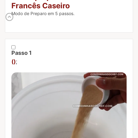
Francês Caseiro
Modo de Preparo em 5 passos.
Passo 1
Marcar Passo 1 como concluído
()
;