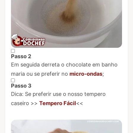
Passo 2
Marcar Passo 2 como concluído
Em seguida derreta o chocolate em banho
maria ou se preferir no
micro-ondas
;
Passo 3
Marcar Passo 3 como concluído
Dica: Se preferir use o nosso tempero
caseiro >>
Tempero Fácil
<<