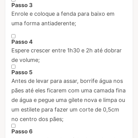
Passo 3
Marcar Passo 3 como concluído
Enrole e coloque a fenda para baixo em
uma forma antiaderente;
Passo 4
Marcar Passo 4 como concluído
Espere crescer entre 1h30 e 2h até dobrar
de volume;
Passo 5
Marcar Passo 5 como concluído
Antes de levar para assar, borrife água nos
pães até eles ficarem com uma camada fina
de água e pegue uma gilete nova e limpa ou
um estilete para fazer um corte de 0,5cm
no centro dos pães;
Passo 6