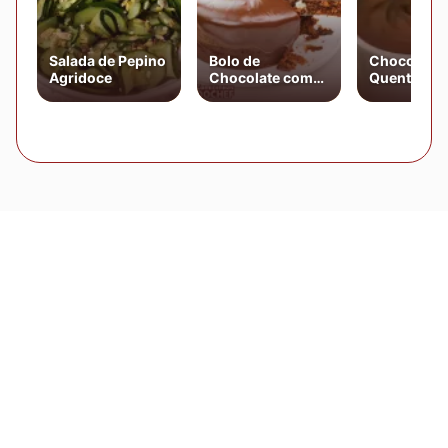
Salada de Pepino
Bolo de
Chocolate
Agridoce
Chocolate com
Quente Cr
Cobertura de
Chocolate