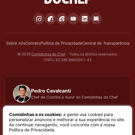
Sobre nós
Contato
Política de Privacidade
Central de Transparência
© 2026
Comidinhas do Chef
- Todos os direitos reservados.
CNPJ: 33.385.966/0001-43
Pedro Cavalcanti
Chef de Cozinha e Autor do Comidinhas do Chef
Há muitos anos dedico todo meu tempo, carinho e
Comidinhas e os cookies:
a gente usa cookies para
atenção, testando cada receita que apresento, meu
personalizar anúncios e melhorar a sua experiência no site.
Ao continuar navegando, você concorda com a nossa
trabalho é baseado em sentimento de amor e bem
Política de Privacidade
.
estar que a arte de cozinhar proporciona. Meu nome é