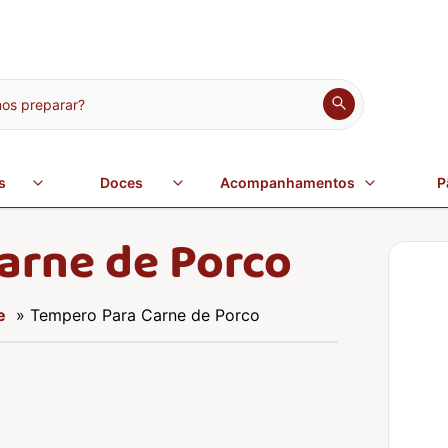
s preparar?
s
Doces
Acompanhamentos
P
arne de Porco
e
» Tempero Para Carne de Porco