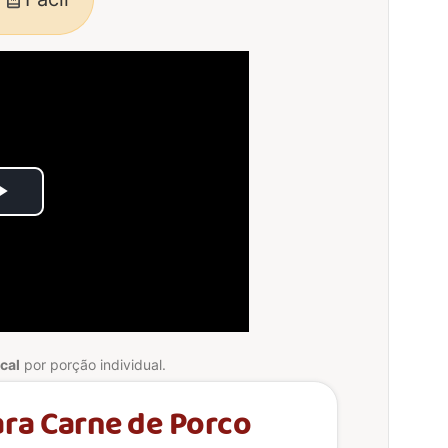
Play
Video
cal
por porção individual.
ra Carne de Porco