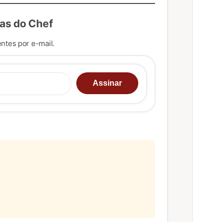
as do Chef
ntes por e-mail.
u e-mail…
Assinar