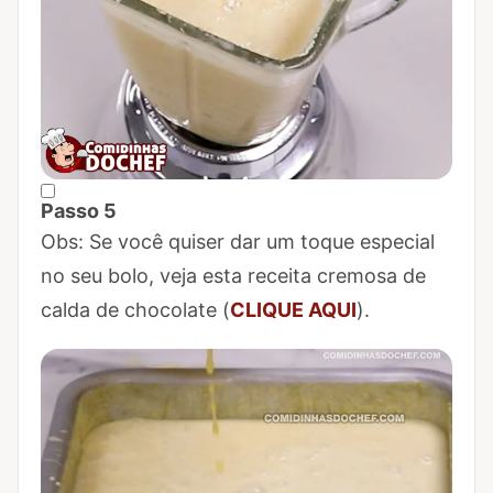
Passo 5
Marcar Passo 5 como concluído
Obs: Se você quiser dar um toque especial
no seu bolo, veja esta receita cremosa de
calda de chocolate (
CLIQUE AQUI
).