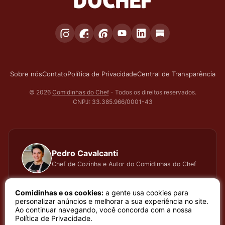
Sobre nós
Contato
Política de Privacidade
Central de Transparência
© 2026
Comidinhas do Chef
- Todos os direitos reservados.
CNPJ: 33.385.966/0001-43
Pedro Cavalcanti
Chef de Cozinha e Autor do Comidinhas do Chef
Há muitos anos dedico todo meu tempo, carinho e
Comidinhas e os cookies:
a gente usa cookies para
atenção, testando cada receita que apresento, meu
personalizar anúncios e melhorar a sua experiência no site.
Ao continuar navegando, você concorda com a nossa
trabalho é baseado em sentimento de amor e bem
Política de Privacidade
.
estar que a arte de cozinhar proporciona. Meu nome é