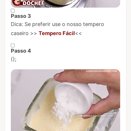
Passo 3
Marcar Passo 3 como concluído
Dica: Se preferir use o nosso tempero
caseiro >>
Tempero Fácil
<<
Passo 4
Marcar Passo 4 como concluído
(
);