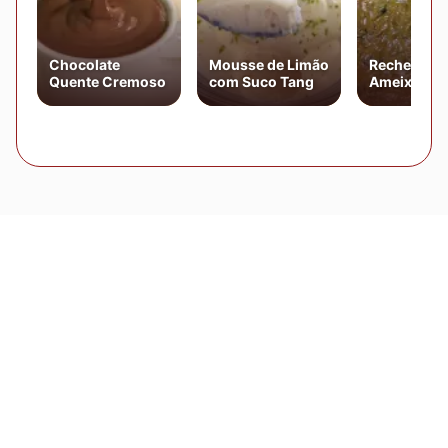
Chocolate
Mousse de Limão
Recheio de
Quente Cremoso
com Suco Tang
Ameixa Par