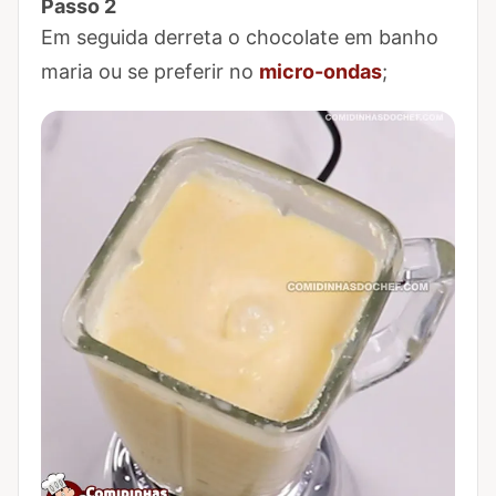
Passo 2
Marcar Passo 2 como concluído
Em seguida derreta o chocolate em banho
maria ou se preferir no
micro-ondas
;