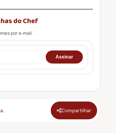
has do Chef
ntes por e-mail.
u e-mail…
Assinar
a.
Compartilhar