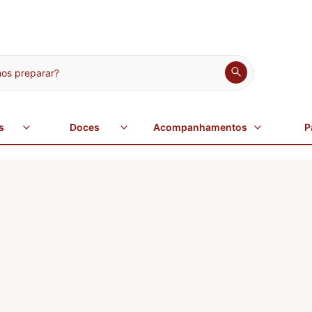
s preparar?
s
Doces
Acompanhamentos
P