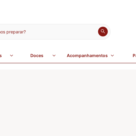
s preparar?
s
Doces
Acompanhamentos
P