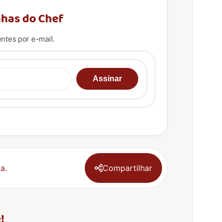
has do Chef
ntes por e-mail.
u e-mail…
Assinar
a.
Compartilhar
!