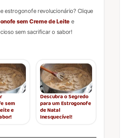
e estrogonofe revolucionário? Clique
gonofe sem Creme de Leite
e
ioso sem sacrificar o sabor!
r
Descubra o Segredo
fe sem
para um Estrogonofe
eite e
de Natal
abor!
Inesquecível!