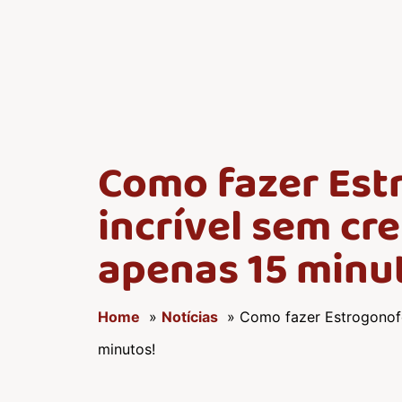
Como fazer Est
incrível sem cr
apenas 15 minu
Home
»
Notícias
» Como fazer Estrogonofe
minutos!