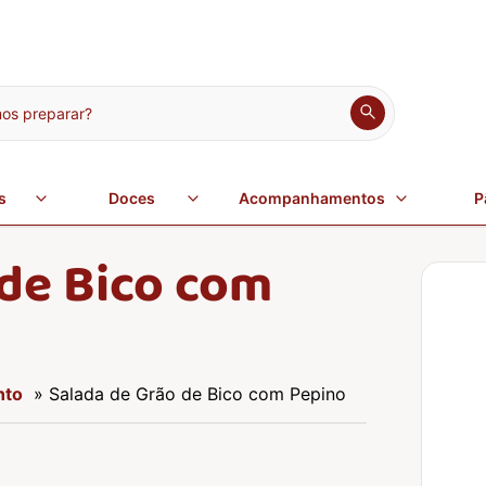
s preparar?
s
Doces
Acompanhamentos
P
 de Bico com
nto
» Salada de Grão de Bico com Pepino