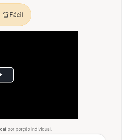
Fácil
Play
Video
cal
por porção individual.