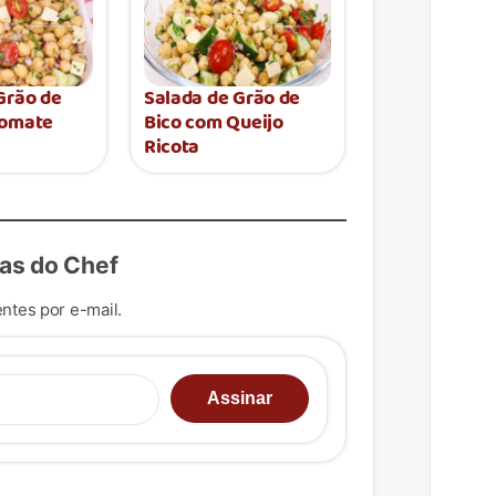
Grão de
Salada de Grão de
Tomate
Bico com Queijo
Ricota
as do Chef
ntes por e-mail.
u e-mail…
Assinar