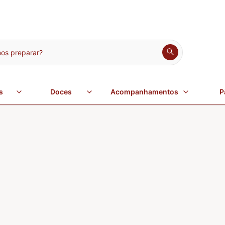
s preparar?
s
Doces
Acompanhamentos
P