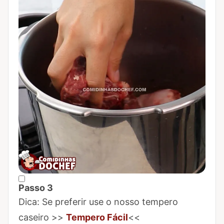
Passo 3
Marcar Passo 3 como concluído
Dica: Se preferir use o nosso tempero
caseiro >>
Tempero Fácil
<<