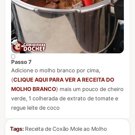
Passo 7
Marcar Passo 7 como concluído
Adicione o molho branco por cima,
(
CLIQUE AQUI PARA VER A RECEITA DO
MOLHO BRANCO
) mais um pouco de cheiro
verde, 1 colherada de extrato de tomate e
regue leite de coco
Tags:
Receita de Coxão Mole ao Molho