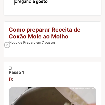
orégano
a gosto
Como preparar Receita de
Coxão Mole ao Molho
Modo de Preparo em 7 passos.
Passo 1
Marcar Passo 1 como concluído
()
;