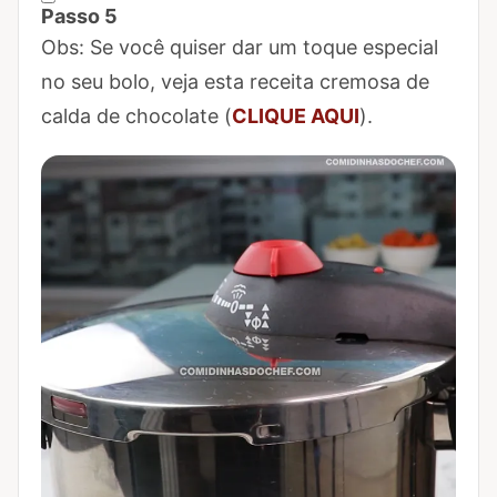
Passo 5
Marcar Passo 5 como concluído
Obs: Se você quiser dar um toque especial
no seu bolo, veja esta receita cremosa de
calda de chocolate (
CLIQUE AQUI
).