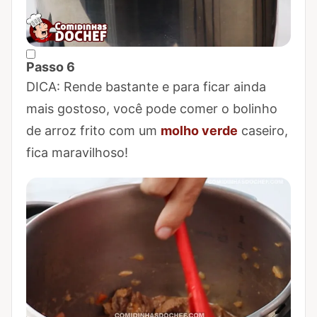
Passo 6
Marcar Passo 6 como concluído
DICA: Rende bastante e para ficar ainda
mais gostoso, você pode comer o bolinho
de arroz frito com um
molho verde
caseiro,
fica maravilhoso!