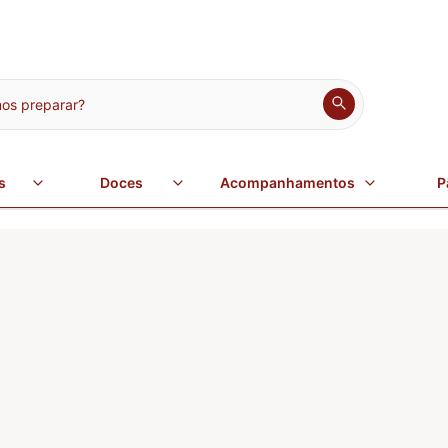
s preparar?
s
Doces
Acompanhamentos
P