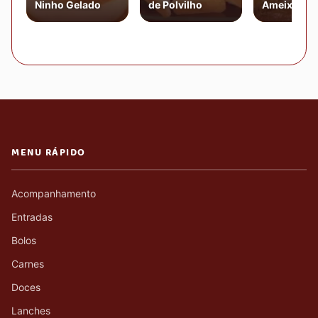
Ninho Gelado
de Polvilho
Ameixa Par
MENU RÁPIDO
Acompanhamento
Entradas
Bolos
Carnes
Doces
Lanches