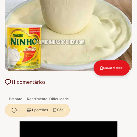
Salvar receita!
11 comentários
Preparo
Rendimento
Dificuldade
1 porções
Fácil
--