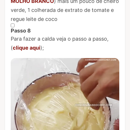
MOLHO BRANCO
) mais um pouco de cheiro
verde, 1 colherada de extrato de tomate e
regue leite de coco
Passo 8
Marcar Passo 8 como concluído
Para fazer a calda veja o passo a passo,
(
clique aqui
);