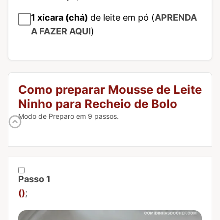
1
xícara (chá)
de leite em pó (
APRENDA
A FAZER AQUI
)
Como preparar Mousse de Leite
Ninho para Recheio de Bolo
Modo de Preparo em 9 passos.
Passo 1
Marcar Passo 1 como concluído
()
;