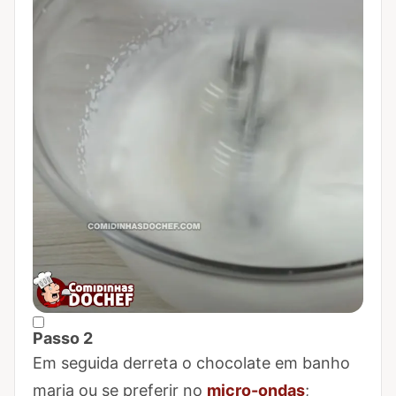
Passo 2
Marcar Passo 2 como concluído
Em seguida derreta o chocolate em banho
maria ou se preferir no
micro-ondas
;