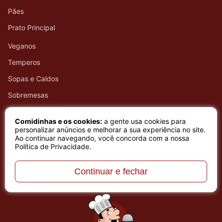
Pães
Prato Principal
Veganos
Temperos
Sopas e Caldos
Sobremesas
Natal
Comidinhas e os cookies:
a gente usa cookies para
Ano Novo
personalizar anúncios e melhorar a sua experiência no site.
Ao continuar navegando, você concorda com a nossa
Festa Junina
Política de Privacidade
.
Páscoa
Continuar e fechar