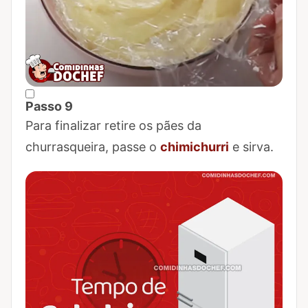
Passo 9
Marcar Passo 9 como concluído
Para finalizar retire os pães da
churrasqueira, passe o
chimichurri
e sirva.