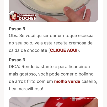
Passo 5
Marcar Passo 5 como concluído
Obs: Se você quiser dar um toque especial
no seu bolo, veja esta receita cremosa de
calda de chocolate (
CLIQUE AQUI
).
Passo 6
Marcar Passo 6 como concluído
DICA: Rende bastante e para ficar ainda
mais gostoso, você pode comer o bolinho
de arroz frito com um
molho verde
caseiro,
fica maravilhoso!