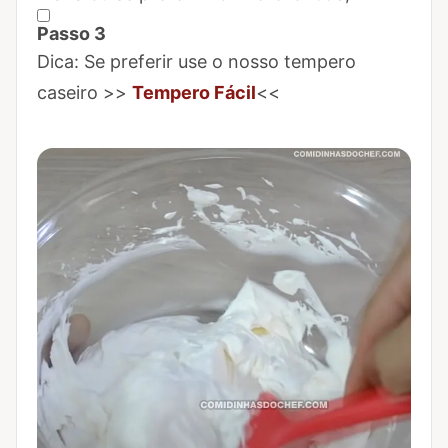
Passo 3
Marcar Passo 3 como concluído
Dica: Se preferir use o nosso tempero
caseiro >>
Tempero Fácil
<<