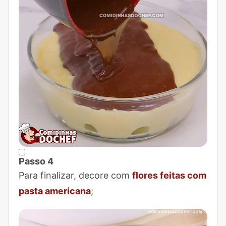
Passo 4
Marcar Passo 4 como concluído
Para finalizar, decore com
flores feitas com
pasta americana
;