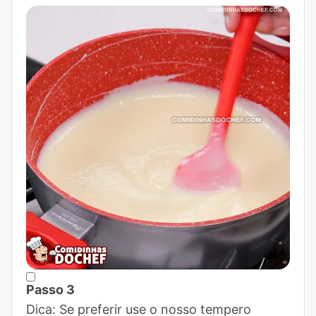
Passo 3
Marcar Passo 3 como concluído
Dica: Se preferir use o nosso tempero