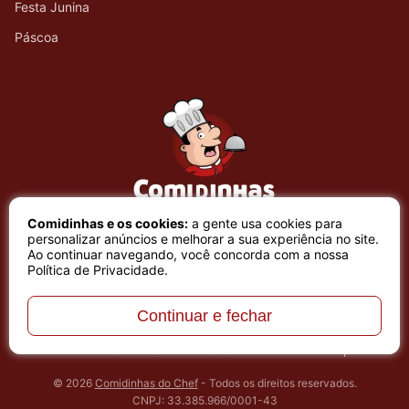
Festa Junina
Páscoa
Comidinhas e os cookies:
a gente usa cookies para
personalizar anúncios e melhorar a sua experiência no site.
Ao continuar navegando, você concorda com a nossa
Política de Privacidade
.
Continuar e fechar
Sobre nós
Contato
Política de Privacidade
Central de Transparência
© 2026
Comidinhas do Chef
- Todos os direitos reservados.
CNPJ: 33.385.966/0001-43