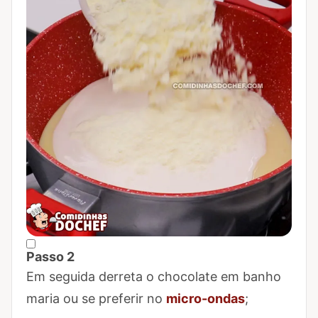
Passo 2
Marcar Passo 2 como concluído
Em seguida derreta o chocolate em banho
maria ou se preferir no
micro-ondas
;