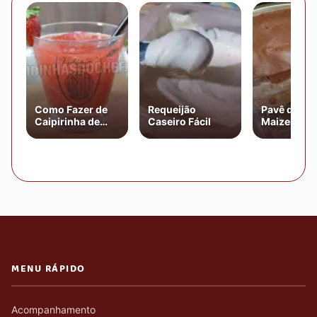
Como Fazer de
Requeijão
Pavê de Bis
Caipirinha de
Caseiro Fácil
Maizena Si
Morango
MENU RÁPIDO
Acompanhamento