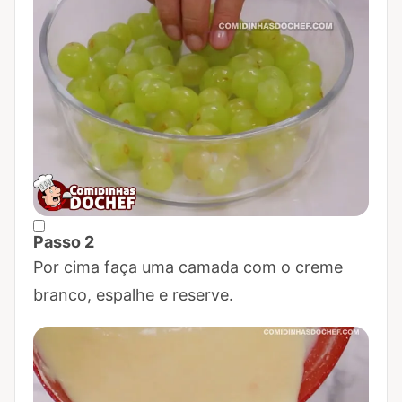
Passo 2
Marcar Passo 2 como concluído
Por cima faça uma camada com o creme
branco, espalhe e reserve.