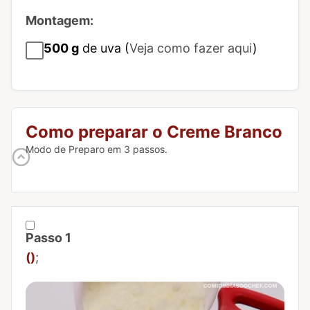
Montagem:
500
g
de uva (
Veja como fazer aqui
)
Como preparar o Creme Branco
Modo de Preparo em 3 passos.
Passo 1
Marcar Passo 1 como concluído
()
;