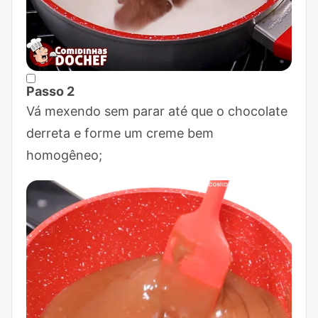
Passo 2
Marcar Passo 2 como concluído
Vá mexendo sem parar até que o chocolate
derreta e forme um creme bem
homogêneo;