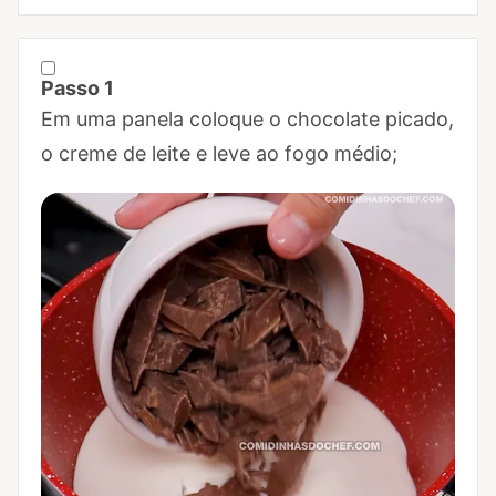
Passo 1
Marcar Passo 1 como concluído
Em uma panela coloque o chocolate picado,
o creme de leite e leve ao fogo médio;