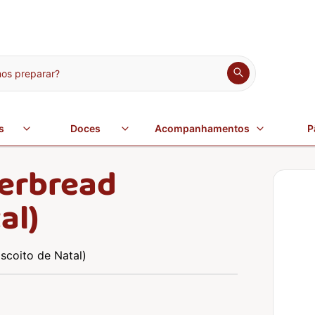
s preparar?
s
Doces
Acompanhamentos
P
gerbread
al)
scoito de Natal)