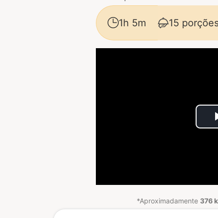
1h 5m
15 porçõe
*Aproximadamente
376 k