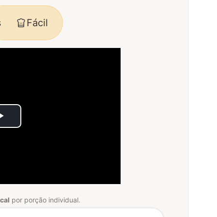
Fácil
s
Play
Video
cal
por porção individual.