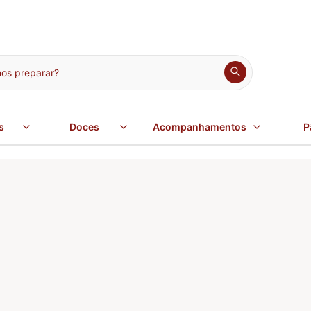
s preparar?
s
Doces
Acompanhamentos
P