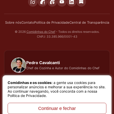
Sobre nós
Contato
Política de Privacidade
Central de Transparência
© 2026
Comidinhas do Chef
- Todos os direitos reservados.
CNPJ: 33.385.966/0001-43
Pedro Cavalcanti
Chef de Cozinha e Autor do Comidinhas do Chef
Há muitos anos dedico todo meu tempo, carinho e
Comidinhas e os cookies:
a gente usa cookies para
atenção, testando cada receita que apresento, meu
personalizar anúncios e melhorar a sua experiência no site.
Ao continuar navegando, você concorda com a nossa
trabalho é baseado em sentimento de amor e bem
Política de Privacidade
.
estar que a arte de cozinhar proporciona. Meu nome é
Pedro Cavalcanti e sou Chef de Cozinha e Autor do
Continuar e fechar
melhor site de receitas do Brasil, o site Comidinhas do