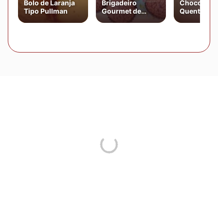
Bolo de Laranja
Brigadeiro
Chocolate
Tipo Pullman
Gourmet de
Quente Cr
Chocolate