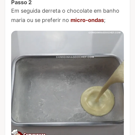
Passo 2
Marcar Passo 2 como concluído
Em seguida derreta o chocolate em banho
maria ou se preferir no
micro-ondas
;