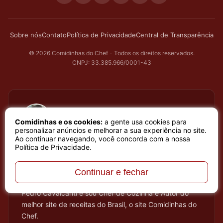
Sobre nós
Contato
Política de Privacidade
Central de Transparência
© 2026
Comidinhas do Chef
- Todos os direitos reservados.
CNPJ: 33.385.966/0001-43
Pedro Cavalcanti
Comidinhas e os cookies:
a gente usa cookies para
Chef de Cozinha e Autor do Comidinhas do Chef
personalizar anúncios e melhorar a sua experiência no site.
Ao continuar navegando, você concorda com a nossa
Política de Privacidade
.
Há muitos anos dedico todo meu tempo, carinho e
atenção, testando cada receita que apresento, meu
trabalho é baseado em sentimento de amor e bem
Continuar e fechar
estar que a arte de cozinhar proporciona. Meu nome é
Pedro Cavalcanti e sou Chef de Cozinha e Autor do
melhor site de receitas do Brasil, o site Comidinhas do
Chef.