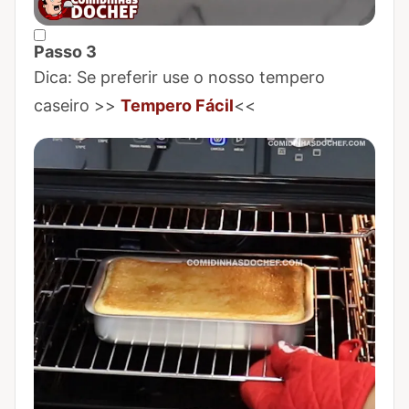
Passo 3
Marcar Passo 3 como concluído
Dica: Se preferir use o nosso tempero
caseiro >>
Tempero Fácil
<<