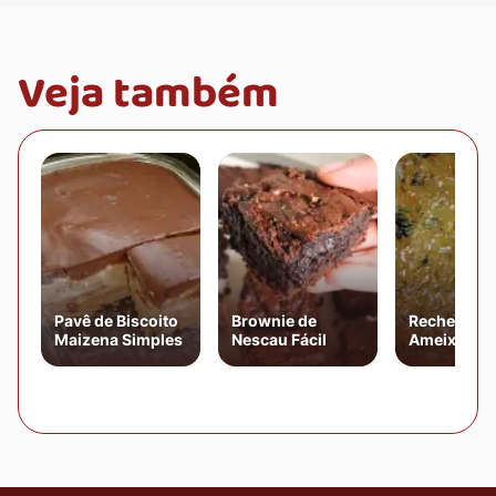
Veja também
Pavê de Biscoito
Brownie de
Recheio de
Maizena Simples
Nescau Fácil
Ameixa Par