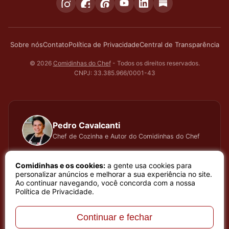
Sobre nós
Contato
Política de Privacidade
Central de Transparência
© 2026
Comidinhas do Chef
- Todos os direitos reservados.
CNPJ: 33.385.966/0001-43
Pedro Cavalcanti
Chef de Cozinha e Autor do Comidinhas do Chef
Há muitos anos dedico todo meu tempo, carinho e
Comidinhas e os cookies:
a gente usa cookies para
atenção, testando cada receita que apresento, meu
personalizar anúncios e melhorar a sua experiência no site.
Ao continuar navegando, você concorda com a nossa
trabalho é baseado em sentimento de amor e bem
Política de Privacidade
.
estar que a arte de cozinhar proporciona. Meu nome é
Pedro Cavalcanti e sou Chef de Cozinha e Autor do
Continuar e fechar
melhor site de receitas do Brasil, o site Comidinhas do