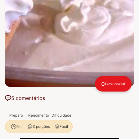
Salvar receita!
5 comentários
Preparo
Rendimento
Dificuldade
3 porções
Fácil
7m