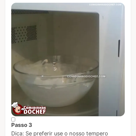
Passo 3
Marcar Passo 3 como concluído
Dica: Se preferir use o nosso tempero