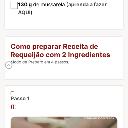
130
g
de mussarela (
aprenda a fazer
AQUI
)
Como preparar Receita de
Requeijão com 2 Ingredientes
Modo de Preparo em 4 passos.
Passo 1
Marcar Passo 1 como concluído
()
;