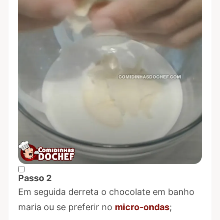
Passo 2
Marcar Passo 2 como concluído
Em seguida derreta o chocolate em banho
maria ou se preferir no
micro-ondas
;