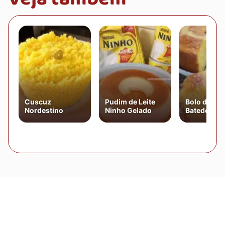
Cuscuz
Pudim de Leite
Bolo de Fu
Nordestino
Ninho Gelado
Batedeira