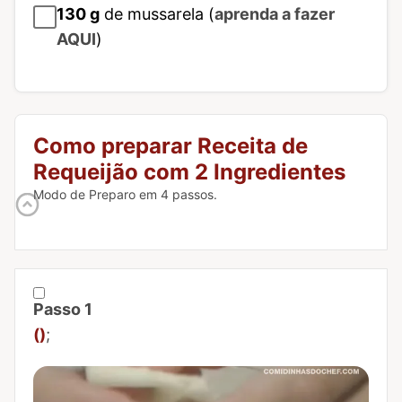
130
g
de mussarela (
aprenda a fazer
AQUI
)
Como preparar Receita de
Requeijão com 2 Ingredientes
Modo de Preparo em 4 passos.
Passo 1
Marcar Passo 1 como concluído
()
;