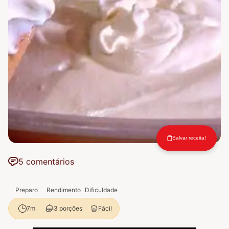
Salvar receita!
5 comentários
Preparo
Rendimento
Dificuldade
3 porções
Fácil
7m