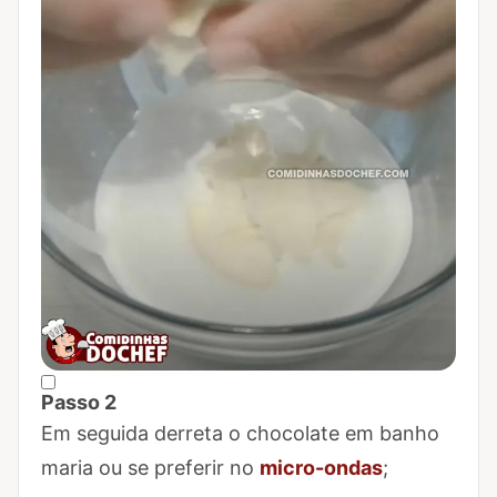
Passo 2
Marcar Passo 2 como concluído
Em seguida derreta o chocolate em banho
maria ou se preferir no
micro-ondas
;