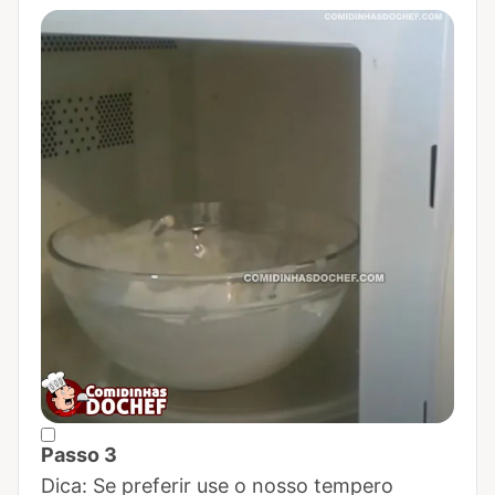
Passo 3
Marcar Passo 3 como concluído
Dica: Se preferir use o nosso tempero