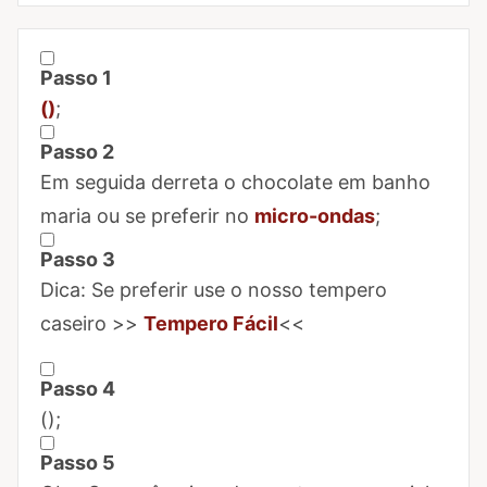
Passo 1
Marcar Passo 1 como concluído
()
;
Passo 2
Marcar Passo 2 como concluído
Em seguida derreta o chocolate em banho
maria ou se preferir no
micro-ondas
;
Passo 3
Marcar Passo 3 como concluído
Dica: Se preferir use o nosso tempero
caseiro >>
Tempero Fácil
<<
Passo 4
Marcar Passo 4 como concluído
(
);
Passo 5