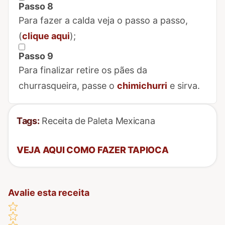
Passo 8
Marcar Passo 8 como concluído
Para fazer a calda veja o passo a passo,
(
clique aqui
);
Passo 9
Marcar Passo 9 como concluído
Para finalizar retire os pães da
churrasqueira, passe o
chimichurri
e sirva.
Tags:
Receita de Paleta Mexicana
VEJA AQUI COMO FAZER TAPIOCA
Avalie esta receita