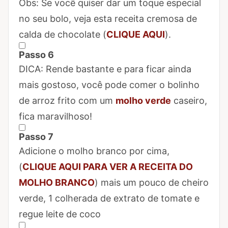
Marcar Passo 5 como concluído
Obs: Se você quiser dar um toque especial
no seu bolo, veja esta receita cremosa de
calda de chocolate (
CLIQUE AQUI
).
Passo 6
Marcar Passo 6 como concluído
DICA: Rende bastante e para ficar ainda
mais gostoso, você pode comer o bolinho
de arroz frito com um
molho verde
caseiro,
fica maravilhoso!
Passo 7
Marcar Passo 7 como concluído
Adicione o molho branco por cima,
(
CLIQUE AQUI PARA VER A RECEITA DO
MOLHO BRANCO
) mais um pouco de cheiro
verde, 1 colherada de extrato de tomate e
regue leite de coco