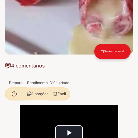
Salvar receita!
4 comentários
Preparo
Rendimento
Dificuldade
1 porções
Fácil
--