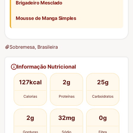
Brigadeiro Mesclado
Mousse de Manga Simples
Sobremesa, Brasileira
Informação Nutricional
127kcal
2g
25g
Calorias
Proteínas
Carboidratos
2g
32mg
0g
Gorduras
Sódio
Fibra