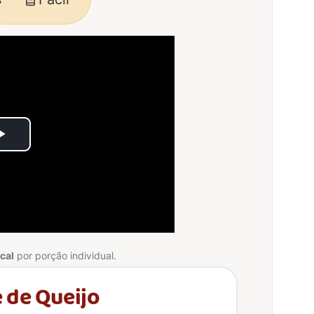
Play
Video
cal
por porção individual.
 de Queijo