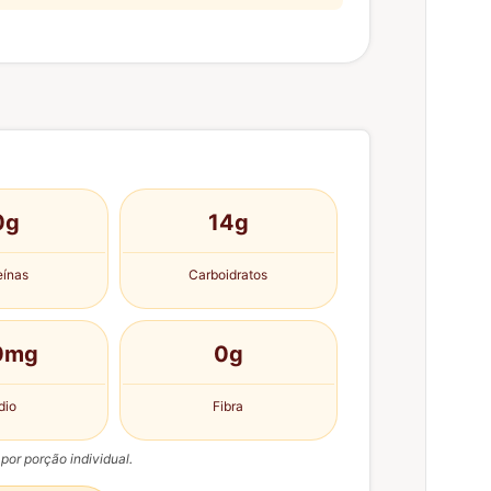
0g
14g
eínas
Carboidratos
0mg
0g
dio
Fibra
por porção individual.