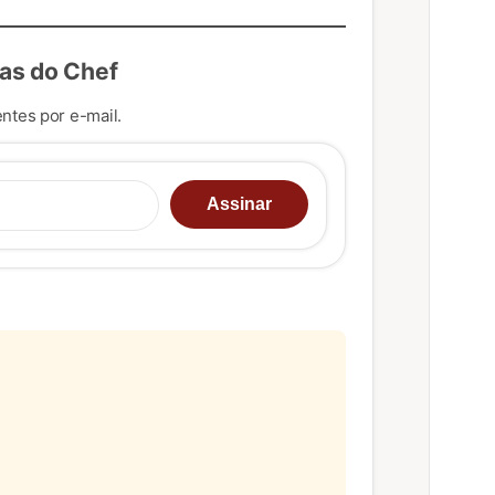
as do Chef
ntes por e-mail.
u e-mail…
Assinar