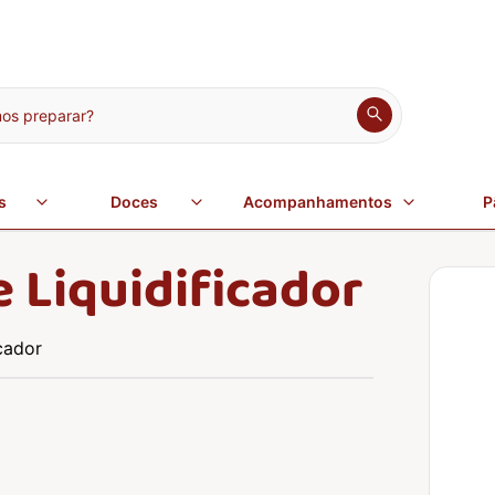
s preparar?
s
Doces
Acompanhamentos
P
 Liquidificador
cador