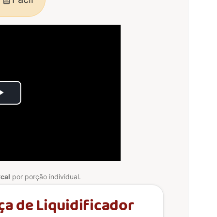
Play
Video
cal
por porção individual.
ça de Liquidificador