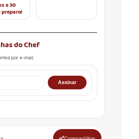
es e 30
 preparo!
has do Chef
ntes por e-mail.
u e-mail…
Assinar
a.
Compartilhar