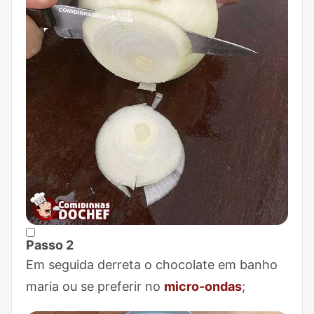
Passo 2
Marcar Passo 2 como concluído
Em seguida derreta o chocolate em banho
maria ou se preferir no
micro-ondas
;