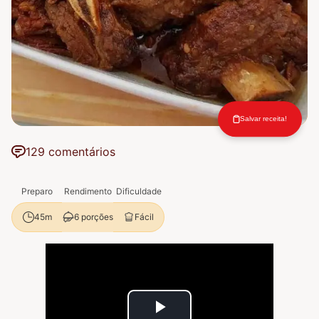
Salvar receita!
129 comentários
Preparo
Rendimento
Dificuldade
6 porções
Fácil
45m