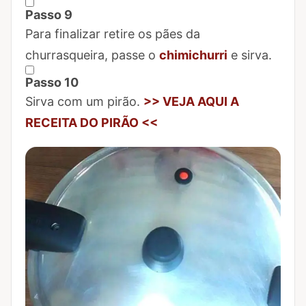
Passo 9
Marcar Passo 9 como concluído
Para finalizar retire os pães da
churrasqueira, passe o
chimichurri
e sirva.
Passo 10
Marcar Passo 10 como concluído
Sirva com um pirão.
>> VEJA AQUI A
RECEITA DO PIRÃO <<