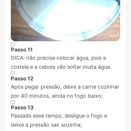
Passo 11
Marcar Passo 11 como concluído
DICA: não precisa colocar água, pois a
costela e a cebola vão soltar muita água.
Passo 12
Marcar Passo 12 como concluído
Após pegar pressão, deixe a carne cozinhar
por 40 minutos, ainda no fogo baixo;
Passo 13
Marcar Passo 13 como concluído
Passado esse tempo, desligue o fogo e
deixe a pressão sair sozinha;