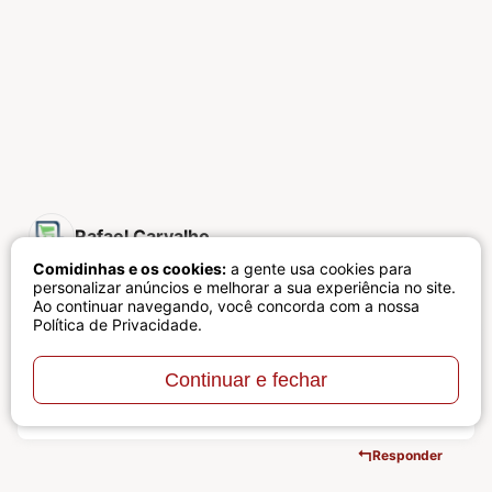
Rafael Carvalho
Comidinhas e os cookies:
a gente usa cookies para
02/08/2026 às 01:27
personalizar anúncios e melhorar a sua experiência no site.
Ao continuar navegando, você concorda com a nossa
Política de Privacidade
.
boa noite, reparei que receista de costela nas
Continuar e fechar
categorias, está escrito errado, vai atrapalhar na
indexação. nada a ver com a receita kkkkkk.
Responder