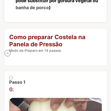
pode substituir por gordura vegetal ou
banha de porco
)
Como preparar Costela na
Panela de Pressão
Modo de Preparo em 14 passos.
Passo 1
Marcar Passo 1 como concluído
()
;