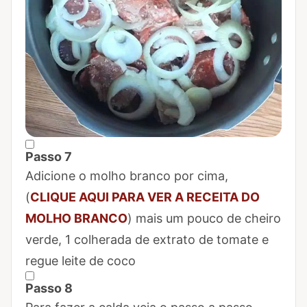
Passo 7
Marcar Passo 7 como concluído
Adicione o molho branco por cima,
(
CLIQUE AQUI PARA VER A RECEITA DO
MOLHO BRANCO
) mais um pouco de cheiro
verde, 1 colherada de extrato de tomate e
regue leite de coco
Passo 8
Marcar Passo 8 como concluído