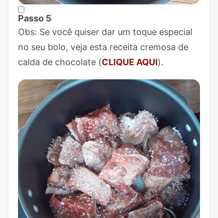
Passo 5
Marcar Passo 5 como concluído
Obs: Se você quiser dar um toque especial
no seu bolo, veja esta receita cremosa de
calda de chocolate (
CLIQUE AQUI
).