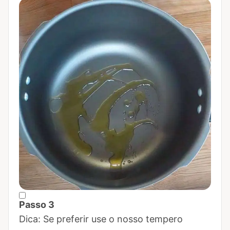
Passo 3
Marcar Passo 3 como concluído
Dica: Se preferir use o nosso tempero