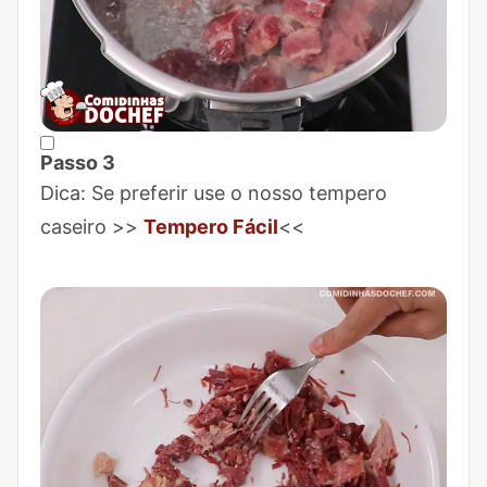
Passo 3
Marcar Passo 3 como concluído
Dica: Se preferir use o nosso tempero
caseiro >>
Tempero Fácil
<<