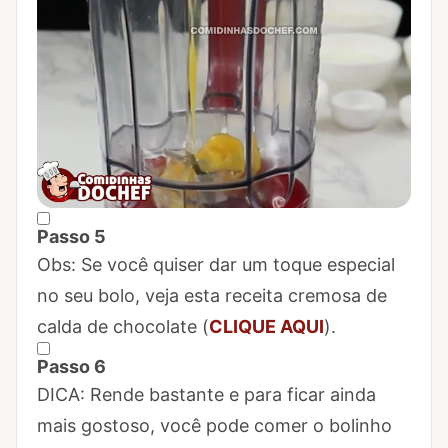
Passo 5
Marcar Passo 5 como concluído
Obs: Se você quiser dar um toque especial
no seu bolo, veja esta receita cremosa de
calda de chocolate (
CLIQUE AQUI
).
Passo 6
Marcar Passo 6 como concluído
DICA: Rende bastante e para ficar ainda
mais gostoso, você pode comer o bolinho