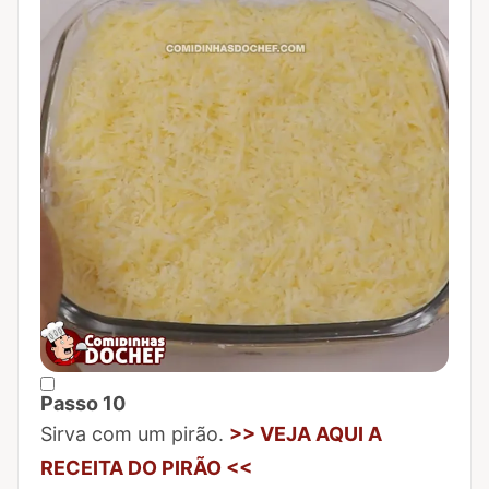
Passo 10
Marcar Passo 10 como concluído
Sirva com um pirão.
>> VEJA AQUI A
RECEITA DO PIRÃO <<