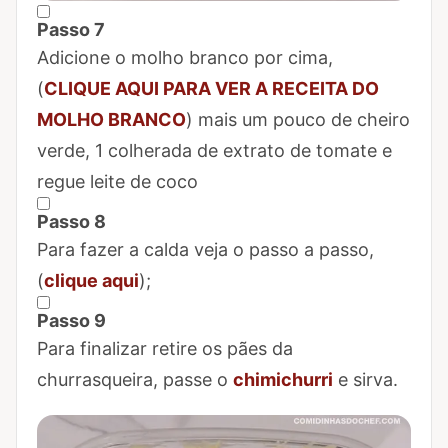
Passo 7
Marcar Passo 7 como concluído
Adicione o molho branco por cima,
(
CLIQUE AQUI PARA VER A RECEITA DO
MOLHO BRANCO
) mais um pouco de cheiro
verde, 1 colherada de extrato de tomate e
regue leite de coco
Passo 8
Marcar Passo 8 como concluído
Para fazer a calda veja o passo a passo,
(
clique aqui
);
Passo 9
Marcar Passo 9 como concluído
Para finalizar retire os pães da
churrasqueira, passe o
chimichurri
e sirva.