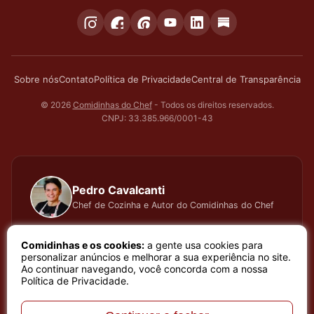
Sobre nós
Contato
Política de Privacidade
Central de Transparência
© 2026
Comidinhas do Chef
- Todos os direitos reservados.
CNPJ: 33.385.966/0001-43
Pedro Cavalcanti
Chef de Cozinha e Autor do Comidinhas do Chef
Há muitos anos dedico todo meu tempo, carinho e
Comidinhas e os cookies:
a gente usa cookies para
atenção, testando cada receita que apresento, meu
personalizar anúncios e melhorar a sua experiência no site.
Ao continuar navegando, você concorda com a nossa
trabalho é baseado em sentimento de amor e bem
Política de Privacidade
.
estar que a arte de cozinhar proporciona. Meu nome é
Pedro Cavalcanti e sou Chef de Cozinha e Autor do