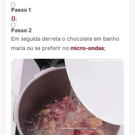
Passo 1
Marcar Passo 1 como concluído
()
;
Passo 2
Marcar Passo 2 como concluído
Em seguida derreta o chocolate em banho
maria ou se preferir no
micro-ondas
;