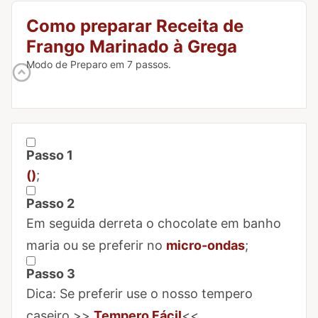
Como preparar Receita de
Frango Marinado à Grega
Modo de Preparo em 7 passos.
Passo 1
Marcar Passo 1 como concluído
()
;
Passo 2
Marcar Passo 2 como concluído
Em seguida derreta o chocolate em banho
maria ou se preferir no
micro-ondas
;
Passo 3
Marcar Passo 3 como concluído
Dica: Se preferir use o nosso tempero
caseiro >>
Tempero Fácil
<<