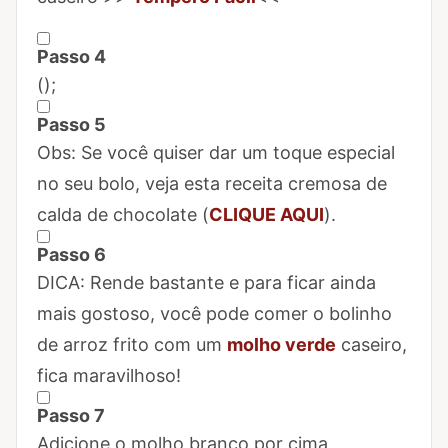
Passo 4
Marcar Passo 4 como concluído
(
);
Passo 5
Marcar Passo 5 como concluído
Obs: Se você quiser dar um toque especial
no seu bolo, veja esta receita cremosa de
calda de chocolate (
CLIQUE AQUI
).
Passo 6
Marcar Passo 6 como concluído
DICA: Rende bastante e para ficar ainda
mais gostoso, você pode comer o bolinho
de arroz frito com um
molho verde
caseiro,
fica maravilhoso!
Passo 7
Marcar Passo 7 como concluído
Adicione o molho branco por cima,