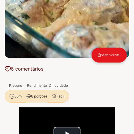
Salvar receita!
6 comentários
Preparo
Rendimento
Dificuldade
8 porções
Fácil
55m