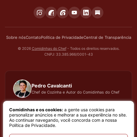
Sobre nós
Contato
Política de Privacidade
Central de Transparência
© 2026
Comidinhas do Chef
- Todos os direitos reservados.
CNPJ: 33.385.966/0001-43
Pedro Cavalcanti
Chef de Cozinha e Autor do Comidinhas do Chef
Há muitos anos dedico todo meu tempo, carinho e
Comidinhas e os cookies:
a gente usa cookies para
atenção, testando cada receita que apresento, meu
personalizar anúncios e melhorar a sua experiência no site.
Ao continuar navegando, você concorda com a nossa
trabalho é baseado em sentimento de amor e bem
Política de Privacidade
.
estar que a arte de cozinhar proporciona. Meu nome é
Pedro Cavalcanti e sou Chef de Cozinha e Autor do