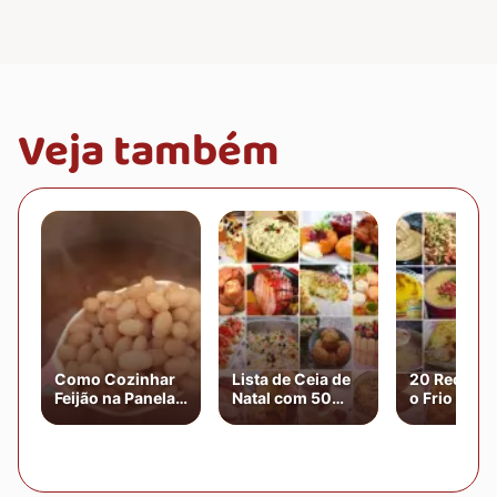
Veja também
Como Cozinhar
Lista de Ceia de
20 Receitas
Feijão na Panela
Natal com 50
o Frio (Car
de Pressão
Receitas
de Inverno)
Natalinas