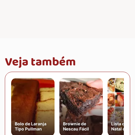
Veja também
Bolo de Laranja
Brownie de
Lista de Ce
Tipo Pullman
Nescau Fácil
Natal com 
Receitas