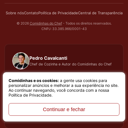
Sobre nós
Contato
Política de Privacidade
Central de Transparência
© 2026
Comidinhas do Chef
- Todos os direitos reservados.
CNPJ: 33.385.966/0001-43
Pedro Cavalcanti
Chef de Cozinha e Autor do Comidinhas do Chef
Há muitos anos dedico todo meu tempo, carinho e
Comidinhas e os cookies:
a gente usa cookies para
atenção, testando cada receita que apresento, meu
personalizar anúncios e melhorar a sua experiência no site.
Ao continuar navegando, você concorda com a nossa
trabalho é baseado em sentimento de amor e bem
Política de Privacidade
.
estar que a arte de cozinhar proporciona. Meu nome é
Pedro Cavalcanti e sou Chef de Cozinha e Autor do
Continuar e fechar
melhor site de receitas do Brasil, o site Comidinhas do
Chef.