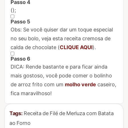
Passo 4
Marcar Passo 4 como concluído
(
);
Passo 5
Marcar Passo 5 como concluído
Obs: Se você quiser dar um toque especial
no seu bolo, veja esta receita cremosa de
calda de chocolate (
CLIQUE AQUI
).
Passo 6
Marcar Passo 6 como concluído
DICA: Rende bastante e para ficar ainda
mais gostoso, você pode comer o bolinho
de arroz frito com um
molho verde
caseiro,
fica maravilhoso!
Tags:
Receita de Filé de Merluza com Batata
ao Forno