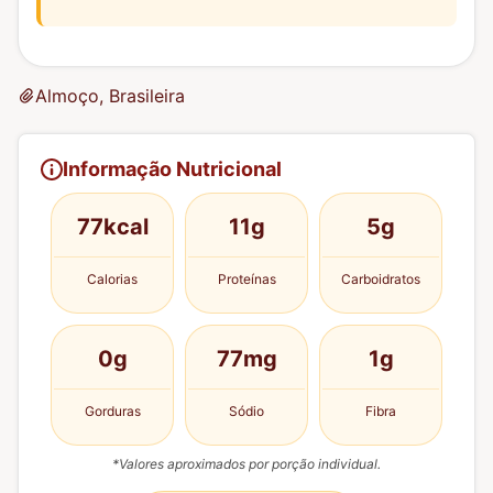
Almoço, Brasileira
Informação Nutricional
77kcal
11g
5g
Calorias
Proteínas
Carboidratos
0g
77mg
1g
Gorduras
Sódio
Fibra
*Valores aproximados por porção individual.