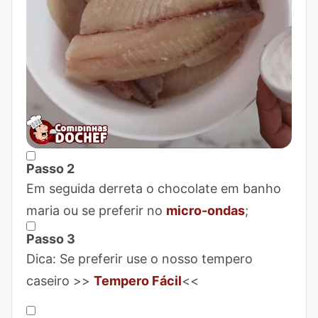
Passo 2
Marcar Passo 2 como concluído
Em seguida derreta o chocolate em banho
maria ou se preferir no
micro-ondas
;
Passo 3
Marcar Passo 3 como concluído
Dica: Se preferir use o nosso tempero
caseiro >>
Tempero Fácil
<<