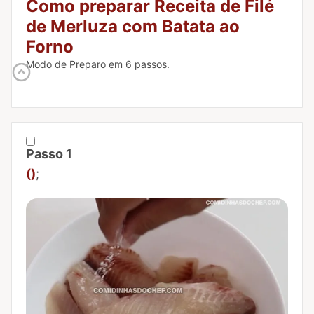
Como preparar Receita de Filé
de Merluza com Batata ao
Forno
Modo de Preparo em 6 passos.
Passo 1
Marcar Passo 1 como concluído
()
;