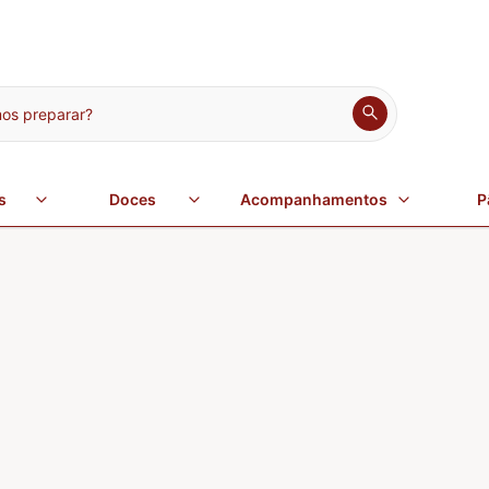
s preparar?
s
Doces
Acompanhamentos
P