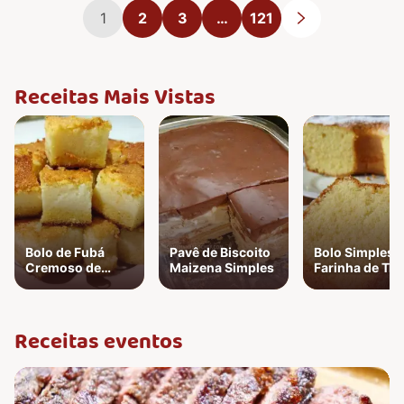
1
2
3
…
121
Próxima págin
Receitas Mais Vistas
Bolo de Fubá
Pavê de Biscoito
Bolo Simples 
Cremoso de
Maizena Simples
Farinha de Tri
Liquidificador
Receitas eventos